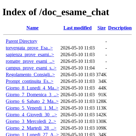
Index of /doc_esame_chat
Name
Last modified
Size
Description
Parent Directory
-
torvergata_prove_Esa..>
2026-05-10 11:03
-
sapienza_prove_esami..>
2026-05-10 11:03
-
romatre_prove_esami_..>
2026-05-10 11:03
-
campus_prove_esami_s..>
2026-05-10 11:04
-
Regolamento_Consigli..>
2026-05-10 11:03
374K
Prompt_continuita_Es..>
2026-05-10 11:03
34K
Giorno_8_Lunedi_4_Ma..>
2026-05-10 11:03
44K
Giorno_7_Domenica_3_..>
2026-05-10 11:03
91K
Giorno_6_Sabato_2_Ma..>
2026-05-10 11:03
128K
Giorno_5_Venerdi_1_M..>
2026-05-10 11:03
113K
Giorno_4_Giovedi_30_..>
2026-05-10 11:03
142K
Giorno_3_Mercoledi_2..>
2026-05-10 11:03
130K
Giorno_2_Martedi_28_..>
2026-05-10 11:03
109K
Giorno_1_Lunedi_27_A..>
2026-05-10 11:03
34K